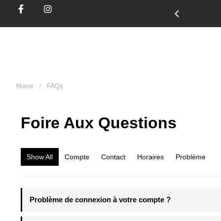
Homme
Femme
Sport
Nos Packs
Home
FAQs
Foire Aux
Questions
Show All
Compte
Contact
Horaires
Problème
Problème de connexion à votre compte ?