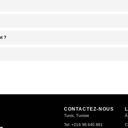
t ?
CONTACTEZ-NOUS
Tunis, Tunisie
À
Tel: +216 98 645 881
C