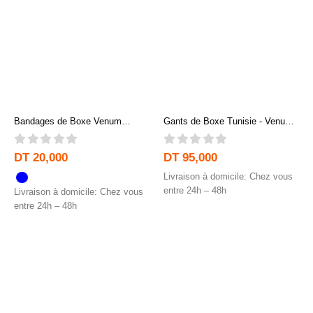
Bandages de Boxe Venum
Gants de Boxe Tunisie - Venum
Kontact - Protection & Confort
Challenger 3.0 – Noir/Blanc
0
out of 5
0
out of 5
DT
20,000
DT
95,000
Livraison à domicile: Chez vous
entre 24h – 48h
Livraison à domicile: Chez vous
entre 24h – 48h