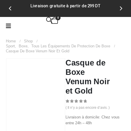
Livraison gratuite à partir de 299 DT
Ju
0
Home
Shop
Sport
,
Boxe
,
Tous Les Équipements De Protection De Boxe
Casque De Boxe Venum Noir Et Gold
Casque de
Boxe
Venum Noir
et Gold
0
out of 5
( Il n’y a pas encore d’avis. )
Livraison à domicile: Chez vous
entre 24h – 48h