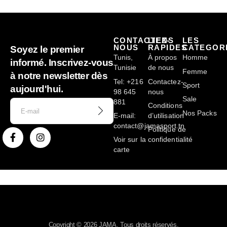
CONTACTEZ-
LIENS
LES
NOUS
RAPIDES
CATEGOR
Soyez le premier
Tunis,
À propos
Homme
informé. Inscrivez-vous
Tunisie
de nous
Femme
à notre newsletter dès
Tel: +216
Contactez-
Sport
aujourd'hui.
98 645
nous
Sale
881
Conditions
Nos Packs
E-mail:
d’utilisation
contact@jamasport.tn
Politique de
Voir sur la
confidentialité
carte
Copyright © 2026 JAMA. Tous droits réservés.