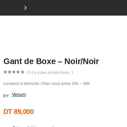
Jusqu'à 50 % de réduction sur u
Gant de Boxe – Noir/Noir
( Il n’y a pas encore d’avis. )
0
out of 5
Livraison à domicile: Chez vous entre 24h – 48h
Venum
BY:
DT
89,000