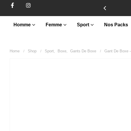
Homme
Femme
Sport
Nos Packs
Home
Shop
Sport
,
Boxe
,
Gants De Boxe
Gant De Boxe –