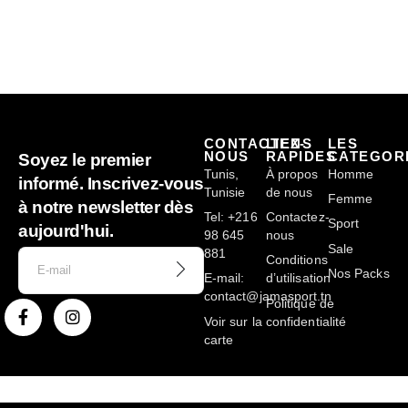
CONTACTEZ-
LIENS
LES
NOUS
RAPIDES
CATEGOR
Soyez le premier
Tunis,
À propos
Homme
informé. Inscrivez-vous
Tunisie
de nous
Femme
à notre newsletter dès
Tel: +216
Contactez-
Sport
aujourd'hui.
98 645
nous
Sale
881
Conditions
Nos Packs
E-mail:
d’utilisation
contact@jamasport.tn
Politique de
Voir sur la
confidentialité
carte