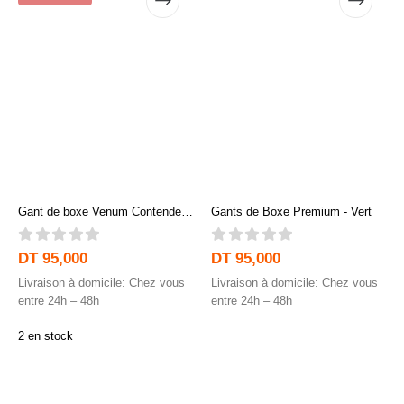
Gant de boxe Venum Contender
Gants de Boxe Premium - Vert
1.5 XT - Bordeaux/blanc
0
out of 5
0
out of 5
DT
95,000
DT
95,000
Livraison à domicile: Chez vous
Livraison à domicile: Chez vous
entre 24h – 48h
entre 24h – 48h
2 en stock