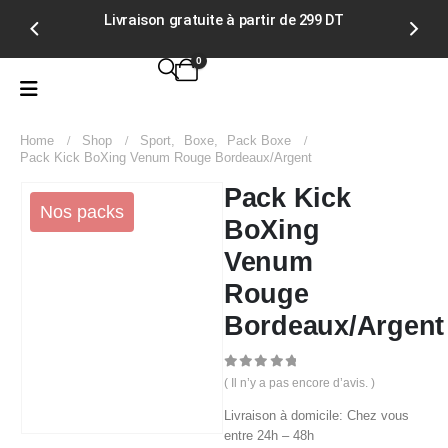
Livraison gratuite à partir de 299 DT
Ju
0
Home
Shop
Sport
,
Boxe
,
Pack Boxe
Pack Kick BoXing Venum Rouge Bordeaux/Argent
Pack Kick
Nos packs
BoXing
Venum
Rouge
Bordeaux/Argent
0
out of 5
( Il n’y a pas encore d’avis. )
Livraison à domicile: Chez vous
entre 24h – 48h