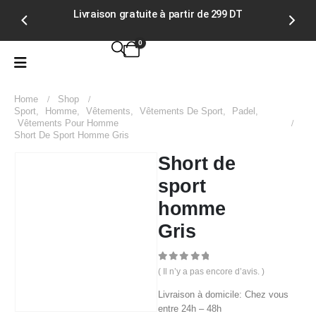
Livraison gratuite à partir de 299 DT
Ju
0
Home
Shop
Sport
,
Homme
,
Vêtements
,
Vêtements De Sport
,
Padel
,
Vêtements Pour Homme
Short De Sport Homme Gris
Short de
sport
homme
Gris
0
out of 5
( Il n’y a pas encore d’avis. )
Livraison à domicile: Chez vous
entre 24h – 48h