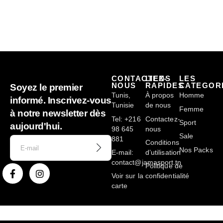
CONTACTEZ-
LIENS
LES
NOUS
RAPIDES
CATEGOR
Soyez le premier
Tunis,
À propos
Homme
informé. Inscrivez-vous
Tunisie
de nous
Femme
à notre newsletter dès
Tel: +216
Contactez-
Sport
aujourd'hui.
98 645
nous
Sale
881
Conditions
Nos Packs
E-mail:
d’utilisation
contact@jamasport.tn
Politique de
Voir sur la
confidentialité
carte