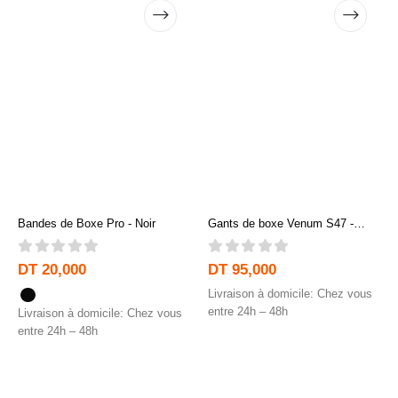
Bandes de Boxe Pro - Noir
Gants de boxe Venum S47 -
Noir/Orange
0
out of 5
0
out of 5
DT
20,000
DT
95,000
Livraison à domicile: Chez vous
entre 24h – 48h
Livraison à domicile: Chez vous
entre 24h – 48h